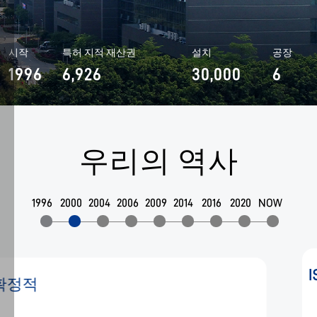
제
공
하
시작
특허 지적 재산권
설치
공장
고,
1996
6,926
30,000
6
사
용
자
씨실업유한회사.

경
험
우리의 역사
.
을
지
1996
2000
2004
2006
2009
2014
2016
2020
NOW
속
1996
적
으
로
ISO 인증 획득
최
적
화