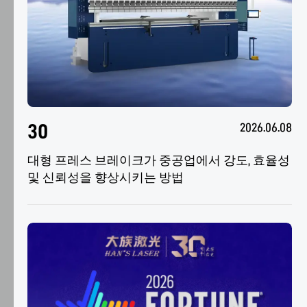
다.
"설
정"에
서
허
용
할
30
2026.06.08
쿠
키
대형 프레스 브레이크가 중공업에서 강도, 효율성 
를
및 신뢰성을 향상시키는 방법
선
택
하
거
나
필
요