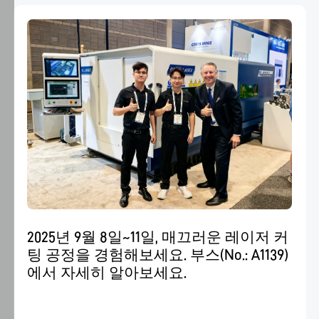
용"을
클
웨이퍼 공장 기술
2024.10.15-10.17
릭
하
MSV2024
2024.10.08-10.10
면
hansme.net
Machtech & Innotech 박람회
2024.10.01-10.04
및
하
위
2024년 MTA 베트남
2024.07.02-07.05
페
이
2024년 금속기술 및 자동차 전시회
2024.05.15-05.18
지
에
2025년 9월 8일~11일, 매끄러운 레이저 커
서
페르미크 2024
2024.05.07-05.11
팅 공정을 경험해보세요. 부스(No.: A1139)
쿠
에서 자세히 알아보세요.
키
신토스
2024.04.01-04.05
사
용