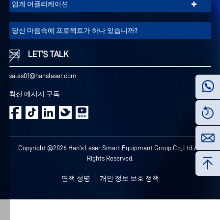
+
보
업계 어플리케이션
호
25
2026.04.14
정
당신 마음속에 프로젝트가 하나 있습니까?
책
미세한 버(burr) 발생, 매끄러운 표면 | Han's 레이
을
LET’S TALK
저 "클린 엣지" 절단 솔루션
참
sales01@hanslaser.com
조
하
최신 메시지 구독
십
시
끄
오.
기
Copyright @2026 Han's Laser Smart Equipment Group Co,.Ltd.All
모
Rights Reserved.
든
쿠
면책 성명
개인 정보 보호 정책
키
수
락