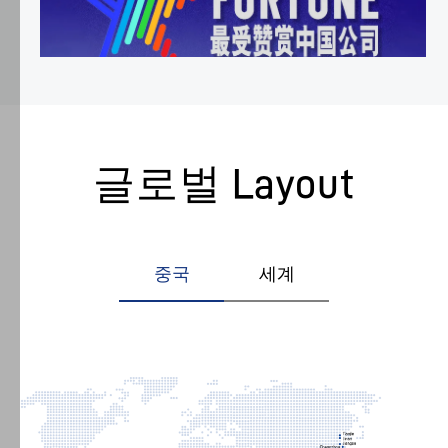
한
쿠
키
만
허
용
29
2026.06.03
하
글로벌 Layout
도
Han’s Laser, 「2026 포춘 중국 가장 존경받는 기
록
업」 선정
선
택
중국
세계
할
수
있
습
니
다.
또