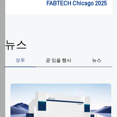
FABTECH Chicago 2025
라미라
2023.05.10-05.13
에
동
의
하
고
데
뉴스
이
터
처
모두
곧 있을 행사
뉴스
리
에
동
의
하
는
것
입
니