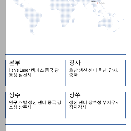
한
"설
정"에
서
언
28
2026.04.27
제
든
"컴퓨팅-파워 통합" 시대의 전기 산업을 위한 정밀 
지
절곡
쿠
본부
장사
키
Han's Laser 캠퍼스 중국 광
호남 생산 센터 후난, 창사,
설
동성 심천시
중국
정
을
상주
장쑤
수
연구 개발 생산 센터 중국 강
생산 센터 장쑤성 쑤저우시
정
소성 상주시
장자강시
하
거
나