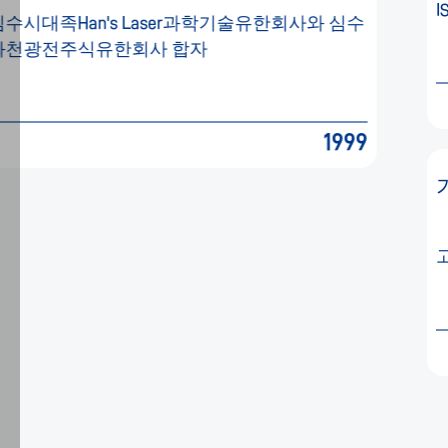
ISO9001: 2000 인증 품질 
하
과학기술유한회사와 심수
며,
자
방
문
자
1999
의
관
기업 비전
심
사
에
고운봉선생의 회사비전:"성실,
따
라
관
련
광
고
를
표