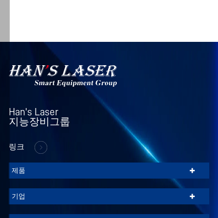
철
회
할
수
있
26
2026.04.23
습
니
Han's Laser가 세계 최초로 S PRO 시리즈 40kW 듀
다.
얼빔 커먼레일 대형 레이저 절단기를 해외에 인도
자
하다.
Han's Laser

세
지능장비그룹
한
내
링크
용
은
+
제품
개
인
+
기업
정
보