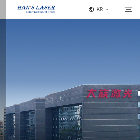
KR
Han's
Laser
쿠
키
정
책
Han's
Laser
는
다
양
한
서
비
스
를