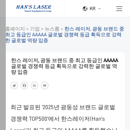
KR
홈페이지
>
기업
>
뉴스룸
>
한스 레이저, 광동 브랜드 중
최고 등급인 AAAAA 글로벌 경쟁력 등급 획득으로 강력
한 글로벌 역량 입증
Han's
Laser
한스 레이저, 광동 브랜드 중 최고 등급인 AAAAA
글로벌 경쟁력 등급 획득으로 강력한 글로벌 역
쿠
량 입증
키
정
책
Han's
Laser
최근 발표된 '2025년 광둥성 브랜드 글로벌
는
다
경쟁력 TOP500'에서 한스레이저(Han's
양