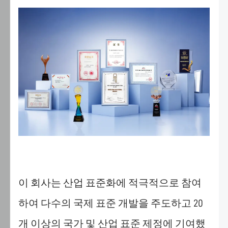
거
나
필
요
한
쿠
키
만
허
용
하
도
록
선
이 회사는 산업 표준화에 적극적으로 참여
택
할
하여 다수의 국제 표준 개발을 주도하고 20
수
개 이상의 국가 및 산업 표준 제정에 기여했
있