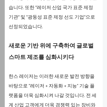
습
습니다. 또한 "레이저 산업 국가 표준 제정
니
기관" 및 "광둥성 표준 제정 선도 기업"으로
다.
또
선정되었습니다.
한
"설
정"에
새로운 기반 위에 구축하여 글로벌
서
언
스마트 제조를 심화시키다
제
든
지
한스 레이저는 이러한 새로운 발전 방향을
쿠
키
바탕으로 “레이저 + 자동화 + 지능” 기술 플
설
정
랫폼을 더욱 심화시켜 나갈 것입니다. 전 세
을
계 산업 고객에게 더욱 경쟁력 있는 장비와
수