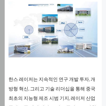
서
쿠
키
사
용
에
동
의
하
고
데
이
터
한스 레이저는 지속적인 연구 개발 투자, 개
처
리
방형 혁신, 그리고 기술 리더십을 통해 중국
에
최초의 지능형 제조 시범 기지, 레이저 산업
동
의