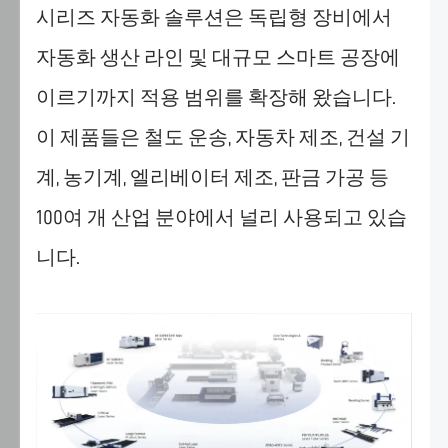
련
시리즈 자동화 솔루션은 독립형 장비에서
광
자동화 생산 라인 및 대규모 스마트 공장에
고
를
이르기까지 적용 범위를 확장해 왔습니다.
표
이 제품들은 철도 운송, 자동차 제조, 건설 기
시
하
계, 농기계, 엘리베이터 제조, 판금 가공 등
기
위
100여 개 산업 분야에서 널리 사용되고 있습
해
니다.
쿠
키
를
사
용
합
니
다.