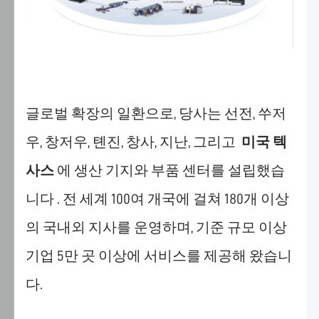
"모
든
쿠
키
허
용"을
글로벌 확장의 일환으로, 당사는 선전, 쑤저
클
릭
우, 창저우, 톈진, 창사, 지난, 그리고
미국 텍
하
사스
에 생산 기지와 부품 센터를 설립했습
면
hansme.net
니다 . 전 세계 100여 개국에 걸쳐 180개 이상
및
하
의 국내외 지사를 운영하며, 기준 규모 이상
위
기업 5만 곳 이상에 서비스를 제공해 왔습니
페
이
다.
지
에