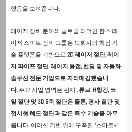
으
했음을 보여줍니다.
로
최
적
레이저 장비 분야의 글로벌 리더인 한스 레
화
하
이저 스마트 장비 그룹은 모회사의 핵심 기
며,
술 플랫폼을 기반으로
2D 레이저 절단, 레이
방
문
저 파이프 절단, 레이저 용접, 벤딩 및 자동화
자
의
솔루션 전문 기업으로 자리매김했습니
관
다.
주요 사업 영역은 판재
, 튜브, H형강, 코
심
사
일 절단 및 3D 5축 절단은 물론, 경사 절단 및
에
접시형 헤드 절단과 같은 특수 기술을 아우
따
라
릅니다.
이러한 기반 위에 구축된 "스마트+"
관