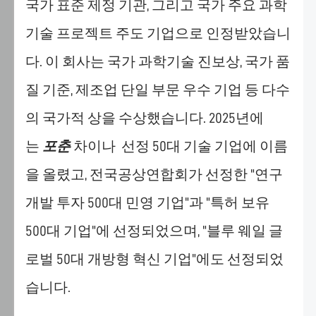
국가 표준 제정 기관, 그리고 국가 주요 과학
하
는
기술 프로젝트 주도 기업으로 인정받았습니
것
다. 이 회사는 국가 과학기술 진보상, 국가 품
입
니
질 기준, 제조업 단일 부문 우수 기업 등 다수
다.
의 국가적 상을 수상했습니다. 2025년에
"설
정"에
는
포춘
차이나 선정 50대 기술 기업에 이름
서
허
을 올렸고, 전국공상연합회가 선정한 "연구
용
개발 투자 500대 민영 기업"과 "특허 보유
할
쿠
500대 기업"에 선정되었으며, "블루 웨일 글
키
로벌 50대 개방형 혁신 기업"에도 선정되었
를
선
습니다.
택
하