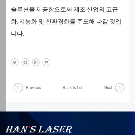
정
솔루션을 제공함으로써 제조 산업의 고급
하
화, 지능화 및 친환경화를 주도해 나갈 것입
거
나
니다.
철
회
할
수
있
습
니
Previous
Back to list
Next
다.
자
세
한
내
용