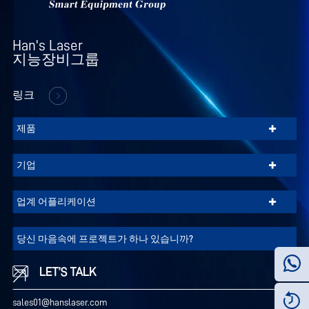
은
개
인
Han's Laser

정
지능장비그룹
보
보
링크
호
정
+
제품
책
을
+
기업
참
조
+
업계 어플리케이션
하
십
당신 마음속에 프로젝트가 하나 있습니까?
시
오.
LET’S TALK
sales01@hanslaser.com
끄