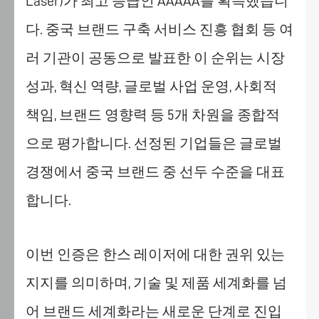
Laser)가 최고 등급인 AAAAA를 획득했습니
한
서
다. 중국 브랜드 구축 서비스 진흥 협회 등 여
비
러 기관이 공동으로 발표한 이 순위는 시장
스
를
성과, 혁신 역량, 글로벌 사업 운영, 사회적
제
공
책임, 브랜드 영향력 등 5개 차원을 종합적
하
으로 평가합니다. 선정된 기업들은 글로벌
고,
사
경쟁에서 중국 브랜드 중 선두 수준을 대표
용
합니다.
자
경
험
이번 인증은 한스 레이저에 대한 권위 있는
을
지
지지를 의미하며, 기술 및 제품 세계화를 넘
속
적
어 브랜드 세계화라는 새로운 단계로 진입