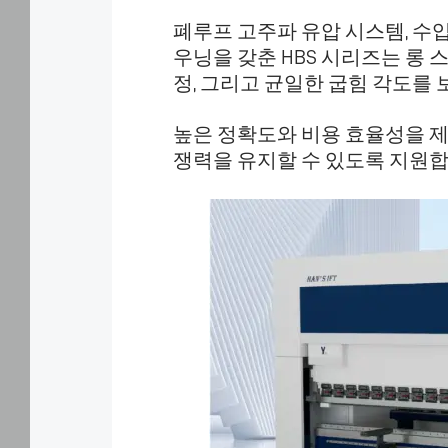
에
폐루프 고주파 유압 시스템, 수
동
의
우닝을 갖춘 HBS 시리즈는 롱 
하
정, 그리고 균일한 굽힘 각도를 
는
것
높은 정확도와 비용 효율성을 
입
니
쟁력을 유지할 수 있도록 지원합
다.
"설
정"에
서
허
용
할
쿠
키
를
선
택
하