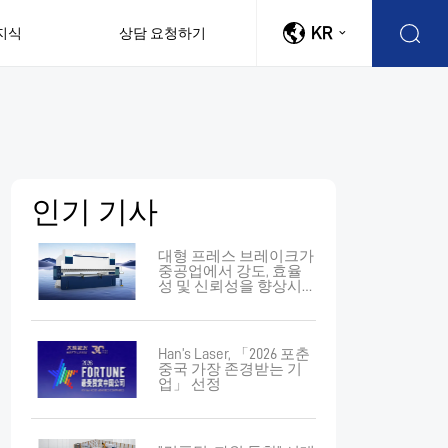
KR
지식
상담 요청하기
인기 기사
대형 프레스 브레이크가
중공업에서 강도, 효율
성 및 신뢰성을 향상시
키는 방법
Han’s Laser, 「2026 포춘
중국 가장 존경받는 기
업」 선정