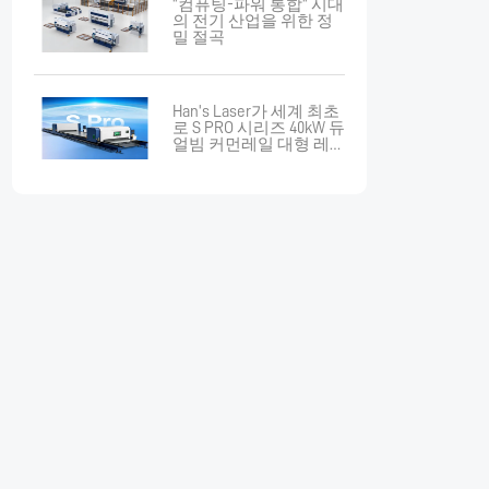
"컴퓨팅-파워 통합" 시대
의 전기 산업을 위한 정
밀 절곡
Han's Laser가 세계 최초
로 S PRO 시리즈 40kW 듀
얼빔 커먼레일 대형 레
이저 절단기를 해외에
인도하다.