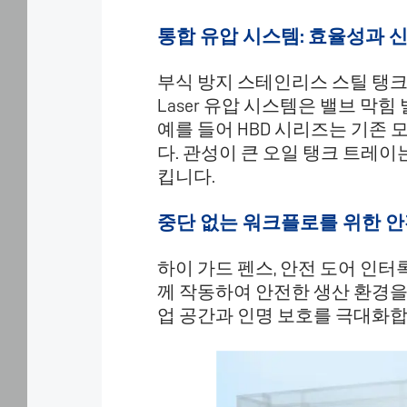
위
해
통합 유압 시스템: 효율성과 
쿠
키
를
부식 방지 스테인리스 스틸 탱크와
사
Laser 유압 시스템은 밸브 막
용
예를 들어 HBD 시리즈는 기존 
합
다. 관성이 큰 오일 탱크 트레
니
킵니다.
다.
"모
든
중단 없는 워크플로를 위한 안
쿠
키
하이 가드 펜스, 안전 도어 인터
허
용"을
께 작동하여 안전한 생산 환경을
클
업 공간과 인명 보호를 극대화합
릭
하
면
hansme.net
및