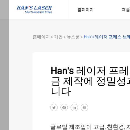
홈페이지
제품
홈페이지
>
기업
>
뉴스룸
>
Han's 레이저 프레스
Han's
Laser
Han's 레이저 프
쿠
키
금 제작에 정밀성
정
책
니다
Han's
Laser
는
다
양
한
글로벌 제조업이 고급, 친환경, 지
서