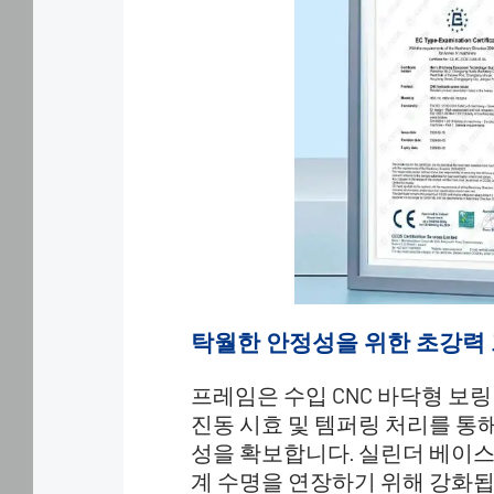
하
며,
방
문
자
의
관
심
사
에
따
라
관
련
광
탁월한 안정성을 위한 초강력
고
를
프레임은 수입 CNC 바닥형 보링
표
진동 시효 및 템퍼링 처리를 통
시
성을 확보합니다. 실린더 베이스
하
기
계 수명을 연장하기 위해 강화됩