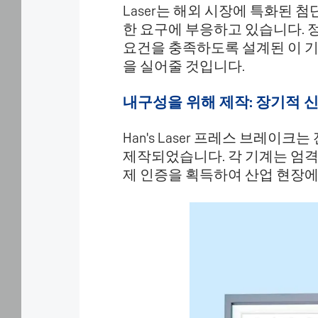
Laser는 해외 시장에 특화된
비
한 요구에 부응하고 있습니다. 정
스
를
요건을 충족하도록 설계된 이 기
제
을 실어줄 것입니다.
공
하
내구성을 위해 제작: 장기적 
고,
사
용
Han's Laser 프레스 브레
자
제작되었습니다. 각 기계는 엄격한
경
제 인증을 획득하여 산업 현장
험
을
지
속
적
으
로
최
적
화