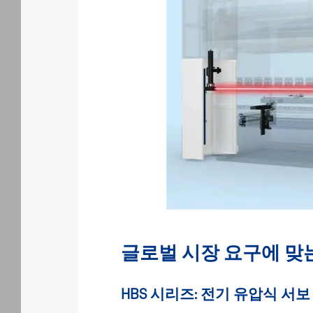
하
위
페
이
지
에
서
쿠
키
사
용
에
동
의
하
고
데
글로벌 시장 요구에 맞
이
터
처
HBS 시리즈: 전기 유압식 서
리