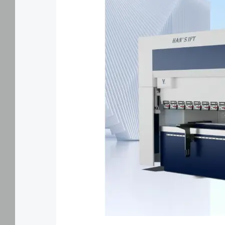
한
"설
정"에
서
언
제
든
지
쿠
키
설
정
을
수
정
하
거
나
철
회
할