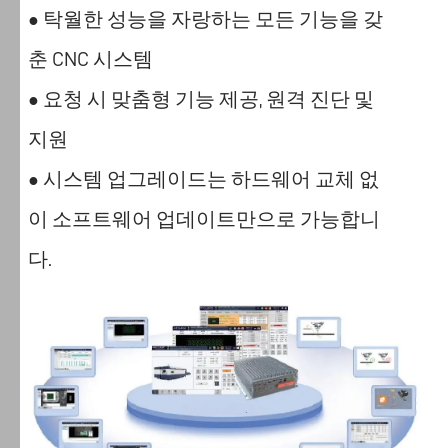
Laser
탁월한 성능을 자랑하는 모든 기능을 갖
●
는
춘 CNC 시스템
다
양
요청 시 맞춤형 기능 제공, 원격 진단 및
●
한
서
지원
비
시스템 업그레이드는 하드웨어 교체 없
●
스
를
이 소프트웨어 업데이트만으로 가능합니
제
다.
공
하
고,
사
용
자
경
험