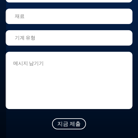
키
설
정
을
수
정
하
거
나
철
회
할
수
있
습
니
다.
지금 제출
자