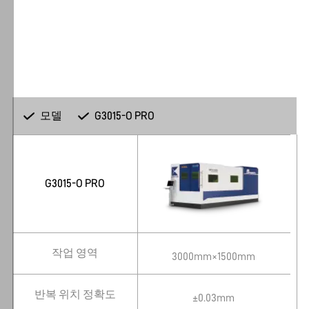
페
이
지
에
서
쿠
키
모델
G3015-O PRO
사
용
에
G3015-O PRO
동
의
하
고
데
작업 영역
3000mm×1500mm
이
터
반복 위치 정확도
±0.03mm
처