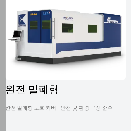
에
따
라
관
련
광
고
를
표
시
하
기
완전 밀폐형
위
해
쿠
완전 밀폐형 보호 커버 - 안전 및 환경 규정 준수
키
를
사