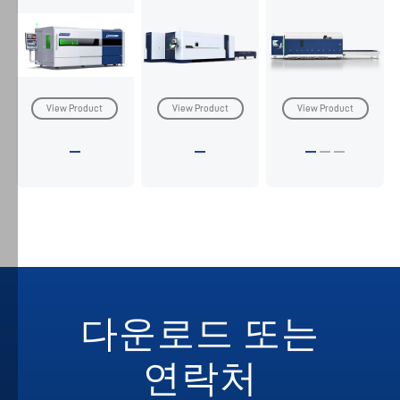
를
선
택
하
거
View Product
View Product
View Product
나
필
요
한
쿠
키
만
허
용
다운로드 또는
하
도
연락처
록
선