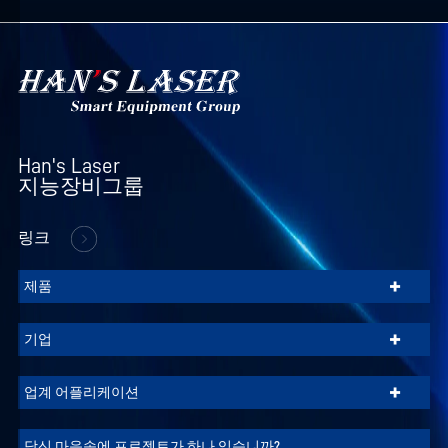
세
한
내
용
은
개
인
Han's Laser

정
지능장비그룹
보
보
링크
호
정
+
제품
책
을
+
기업
참
조
+
업계 어플리케이션
하
십
당신 마음속에 프로젝트가 하나 있습니까?