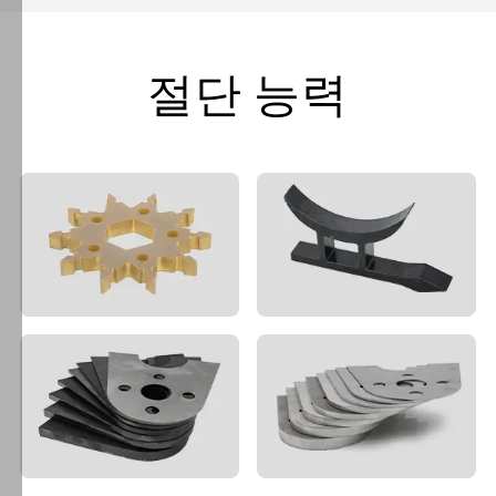
용
합
니
절단 능력
다.
"모
든
쿠
키
허
용"을
클
릭
하
면
hansme.net
및
하
위