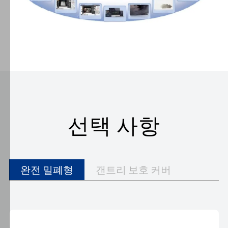
을
지
속
적
으
로
최
적
화
선택 사항
하
며,
방
문
완전 밀폐형
갠트리 보호 커버
자
의
관
심
사