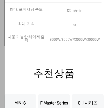
리
최대. 포지셔닝 속도
에
120m/min
동
의
최대. 가속
1.5G
하
는
사용 가능한 레이저 출
3000W/6000W/12000W/20000W
력
것
입
니
다.
"설
추천상품
정"에
서
허
용
할
쿠
MINI S
F Master Series
G-J 시리즈
키