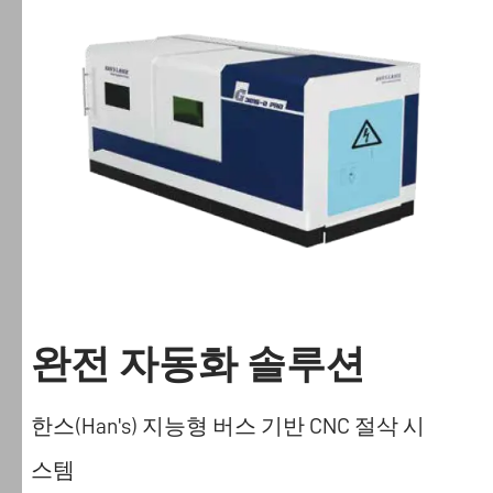
Han's
Laser
완전 자동화 솔루션
쿠
키
정
한스(Han's) 지능형 버스 기반 CNC 절삭 시
책
스템
Han's