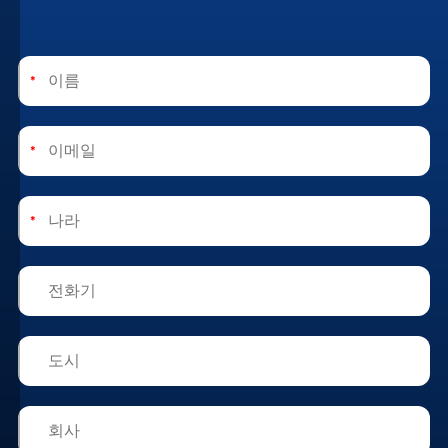
택
할
수
*
있
습
니
*
다.
또
*
한
"설
정"에
서
언
제
든
지
쿠