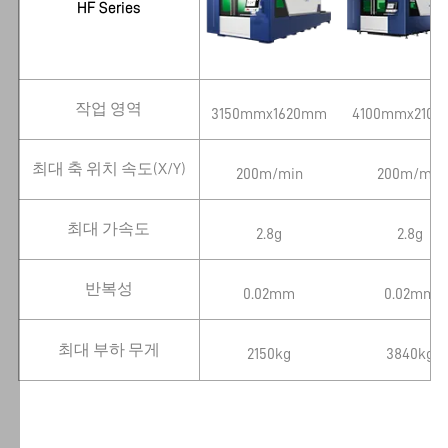
HF Series
동
의
하
고
데
작업 영역
3150mmx1620mm
4100mmx210
이
터
최대 축 위치 속도(X/Y)
200m/min
200m/min
처
리
최대 가속도
에
2.8g
2.8g
동
의
반복성
0.02mm
0.02mm
하
는
최대 부하 무게
2150kg
3840kg
것
입
니
다.