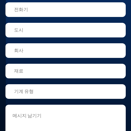
정"에
서
언
제
든
지
쿠
키
설
정
을
수
정
하
거
나
철
회