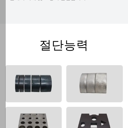
하
기
위
해
쿠
키
절단능력
를
사
용
합
니
다.
"모
든
쿠
키
허
용"을