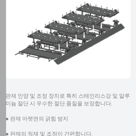
며,
방
문
자
의
관
심
사
에
따
라
관
련
판재 인양 및 조정 장치로 특히 스테인리스강 및 알루
광
미늄 절단 시 우수한 절단 품질을 보장합니다.
고
를
● 판재 아랫면의 긁힘 방지
표
시
● 판재의 적재 및 조정이 간편합니다.