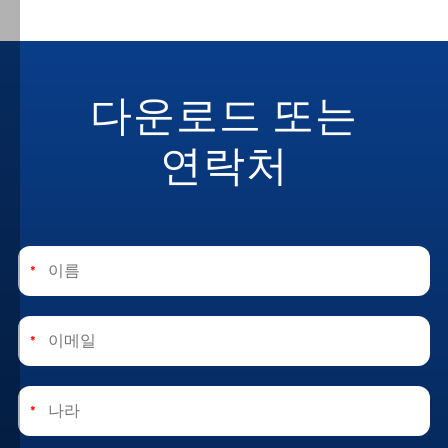
키
만
허
용
다운로드 또는
하
도
연락처
록
선
택
할
수
*
있
습
니
*
다.
또
*
한
"설