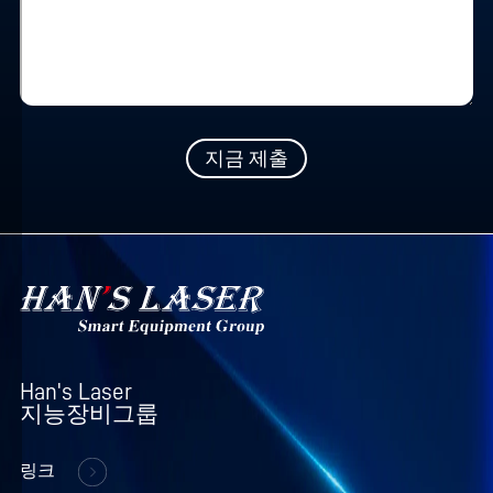
할
수
있
습
니
다.
지금 제출
자
세
한
내
용
은
개
인
Han's Laser

정
지능장비그룹
보
보
링크
호