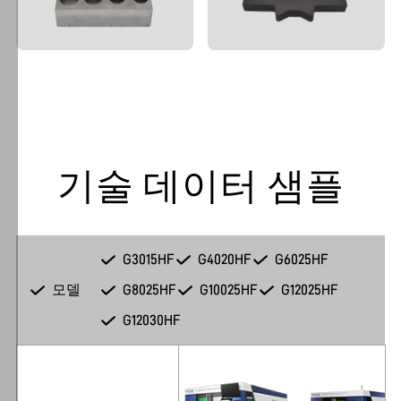
클
릭
하
면
hansme.net
및
하
위
기술 데이터 샘플
페
이
지
에
G3015HF
G4020HF
G6025HF
서
모델
G8025HF
G10025HF
G12025HF
쿠
키
G12030HF
사
용
에