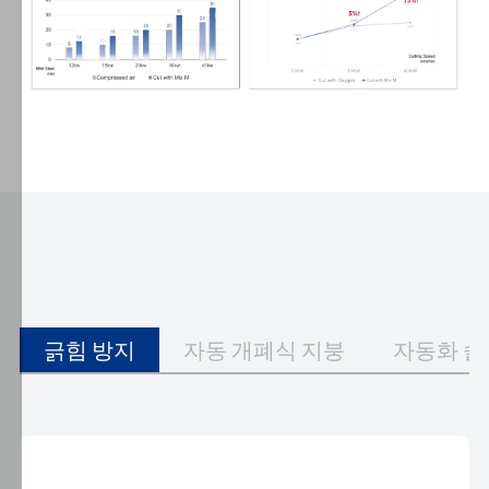
공
하
고,
사
용
자
경
험
을
지
속
적
으
긁힘 방지
자동 개폐식 지붕
자동화 
로
최
적
화
하