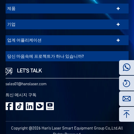
정
+
제품
책
을
+
기업
참
조
+
업계 어플리케이션
하
십
당신 마음속에 프로젝트가 하나 있습니까?
시
오.
LET’S TALK
sales01@hanslaser.com
끄
기
최신 메시지 구독
모
든
쿠
키
Copyright @2026 Han's Laser Smart Equipment Group Co,.Ltd.All
수