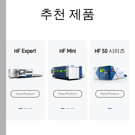
"설
추천 제품
정"에
서
허
용
할
쿠
HF Expert
HF Mini
HF 50 시리즈
키
를
선
택
하
거
View Product
View Product
View Product
나
필
요
한
쿠