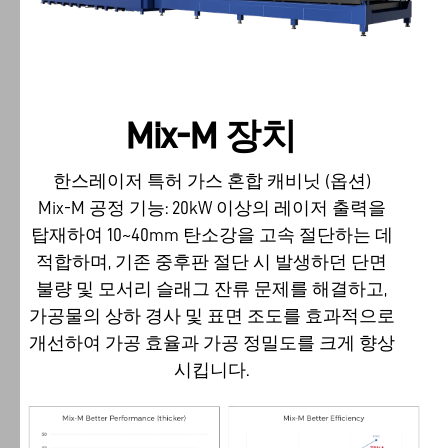
Han's
Laser
쿠
키
정
Mix-M 장치
책
Han's
한스레이저 특허 가스 혼합 캐비닛 (옵션)
Laser
Mix-M 공정 기능: 20kW 이상의 레이저 출력을
는
탑재하여 10~40mm 탄소강을 고속 절단하는 데
다
적합하며, 기존 중후판 절단 시 발생하던 단면
양
불량 및 모서리 슬래그 잔류 문제를 해결하고,
한
가공물의 상하 경사 및 표면 조도를 효과적으로
서
개선하여 가공 효율과 가공 정밀도를 크게 향상
비
시킵니다.
스
를
제