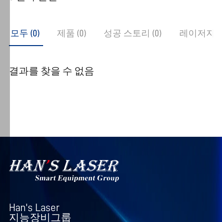
제
공
하
모두 (
0
)
제품 (
0
)
성공 스토리 (
0
)
레이저지식 
고,
사
용
결과를 찾을 수 없음
자
경
험
을
지
속
적
으
로
최
적
Han's Laser

지능장비그룹
화