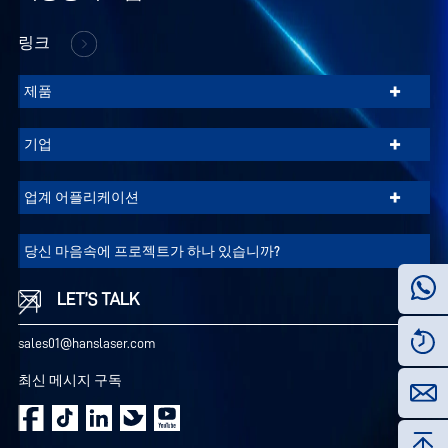
하
며,
링크
방
+
문
제품
자
의
+
기업
관
심
+
업계 어플리케이션
사
에
당신 마음속에 프로젝트가 하나 있습니까?
따
라
LET’S TALK
관
련
sales01@hanslaser.com
끄
광
기
최신 메시지 구독
고
를
모
든
표