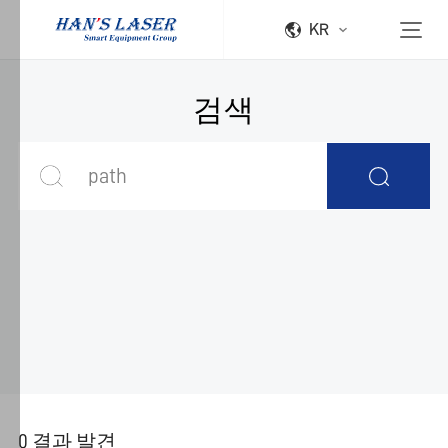
KR
Han's
Laser
검색
쿠
키
정
책
Han's
Laser
는
다
양
한
서
비
스
를
0 결과 발견